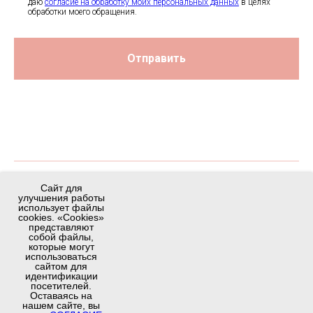
даю
согласие на обработку моих персональных данных
в целях
обработки моего обращения.
Отправить
Сайт для
Сайт для
УСЛУГИ
О НАС
улучшения работы
улучшения работы
использует файлы
использует файлы
Проектирование
О
т
зывы
cookies. «Cookies»
cookies. «Cookies»
представляют
представляют
Организация
Галерея
собой файлы,
собой файлы,
которые могут
которые могут
Поддержка
Производство
использоваться
использоваться
сайтом для
сайтом для
идентификации
идентификации
посетителей.
посетителей.
КОНТАКТЫ
ОБРАТНЫЙ ЗВОНОК
Оставаясь на
Оставаясь на
нашем сайте, вы
нашем сайте, вы
+7 (4212) 615-333